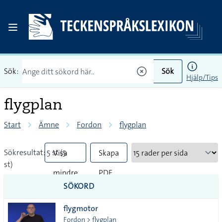
Sök:
Sök
Hjälp/Tips
flygplan
Start
Ämne
Fordon
flygplan
Sökresultat: 5 st (5
Visa
Skapa
st)
mindre
PDF
SÖKORD
vanliga
flygmotor
tecken
Fordon > flygplan