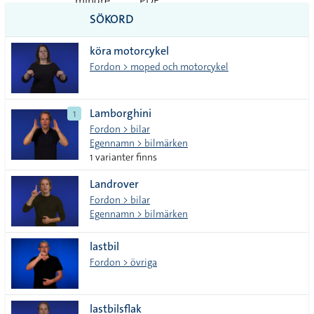
mindre
PDF
SÖKORD
vanliga
köra motorcykel
tecken
Fordon > moped och motorcykel
Lamborghini
1
Fordon > bilar
Egennamn > bilmärken
1 varianter finns
Landrover
Fordon > bilar
Egennamn > bilmärken
lastbil
Fordon > övriga
lastbilsflak