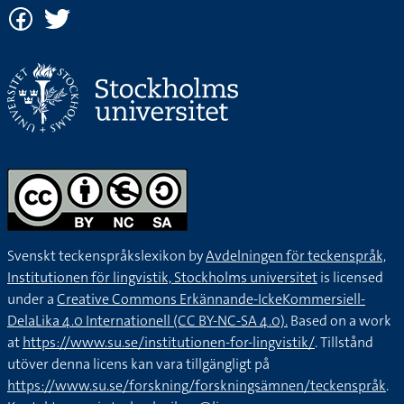
Svenskt teckenspråkslexikon by
Avdelningen för teckenspråk,
Institutionen för lingvistik, Stockholms universitet
is licensed
under a
Creative Commons Erkännande-IckeKommersiell-
DelaLika 4.0 Internationell (CC BY-NC-SA 4.0).
Based on a work
at
https://www.su.se/institutionen-for-lingvistik/
. Tillstånd
utöver denna licens kan vara tillgängligt på
https://www.su.se/forskning/forskningsämnen/teckenspråk
.