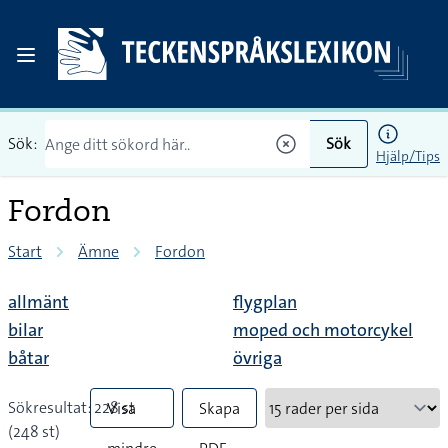
Sök:
Sök
Hjälp/Tips
Fordon
Start
Ämne
Fordon
allmänt
flygplan
bilar
moped och motorcykel
båtar
övriga
Sökresultat: 228 st
Visa
Skapa
(248 st)