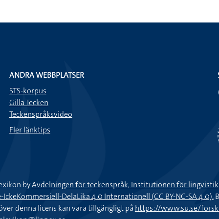
ANDRA WEBBPLATSER
STS-korpus
Gilla Tecken
Teckenspråksvideo
Fler länktips
exikon by
Avdelningen för teckenspråk, Institutionen för lingvisti
keKommersiell-DelaLika 4.0 Internationell (CC BY-NC-SA 4.0).
B
töver denna licens kan vara tillgängligt på
https://www.su.se/fors