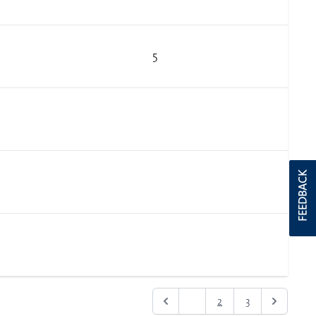
5
FEEDBACK
1
2
3