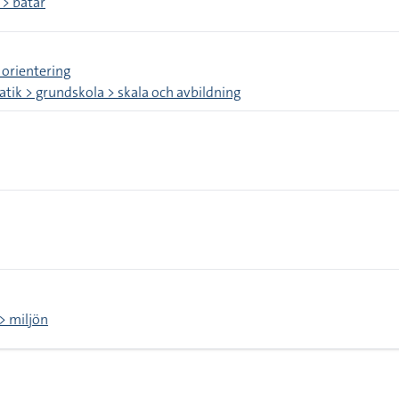
> båtar
 orientering
ik > grundskola > skala och avbildning
 > miljön