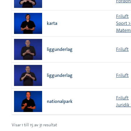
Fordon 
Friluft
karta
Sport >
Matemat
liggunderlag
Friluft
liggunderlag
Friluft
Friluft
nationalpark
Juridik
Visar
1
till
15
av
31
resultat