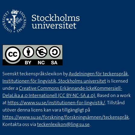
Svenskt teckenspråkslexikon by
Avdelningen för teckenspråk,
Institutionen för lingvistik, Stockholms universitet
is licensed
under a
Creative Commons Erkännande-IckeKommersiell-
DelaLika 4.0 Internationell (CC BY-NC-SA 4.0).
Based on a work
at
https://www.su.se/institutionen-for-lingvistik/
. Tillstånd
utöver denna licens kan vara tillgängligt på
https://www.su.se/forskning/forskningsämnen/teckenspråk
.
Kontakta oss via
teckenlexikon@ling.su.se
.