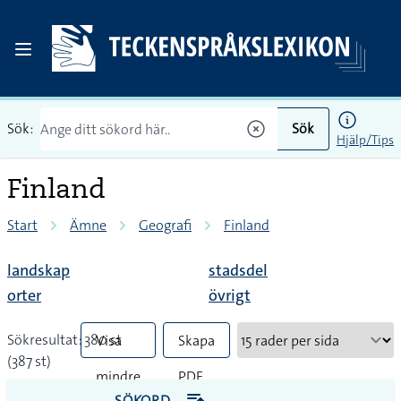
Sök:
Sök
Hjälp/Tips
Finland
Start
Ämne
Geografi
Finland
landskap
stadsdel
orter
övrigt
Sökresultat: 380 st
Visa
Skapa
(387 st)
mindre
PDF
SÖKORD