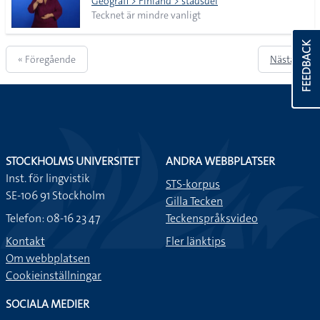
Geografi > Finland > stadsdel
Tecknet är mindre vanligt
FEEDBACK
« Föregående
Nästa »
STOCKHOLMS UNIVERSITET
ANDRA WEBBPLATSER
Inst. för lingvistik
STS-korpus
SE-106 91 Stockholm
Gilla Tecken
Telefon: 08-16 23 47
Teckenspråksvideo
Kontakt
Fler länktips
Om webbplatsen
Cookieinställningar
SOCIALA MEDIER