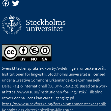
Svenskt teckenspråkslexikon by
Avdelningen för teckenspråk,
Institutionen för lingvistik, Stockholms universitet
is licensed
under a
Creative Commons Erkännande-IckeKommersiell-
DelaLika 4.0 Internationell (CC BY-NC-SA 4.0).
Based on a work
at
https://www.su.se/institutionen-for-lingvistik/
. Tillstånd
utöver denna licens kan vara tillgängligt på
https://www.su.se/forskning/forskningsämnen/teckenspråk
.
Kontakta oss via
teckenlexikon@ling.su.se
.