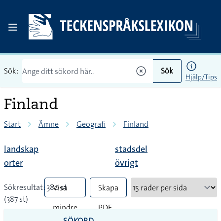
Sök:
Sök
Hjälp/Tips
Finland
Start
Ämne
Geografi
Finland
landskap
stadsdel
orter
övrigt
Sökresultat: 380 st
Visa
Skapa
(387 st)
mindre
PDF
SÖKORD