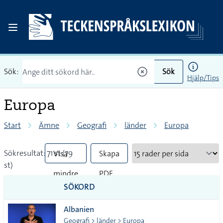
Sök:
Sök
Hjälp/Tips
Europa
Start
Ämne
Geografi
länder
Europa
Sökresultat: 71 st (79
Visa
Skapa
st)
mindre
PDF
SÖKORD
vanliga
Albanien
tecken
Geografi > länder > Europa