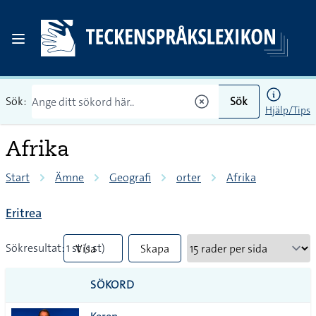
Sök:
Sök
Hjälp/Tips
Afrika
Start
Ämne
Geografi
orter
Afrika
Eritrea
Sökresultat: 1 st (1 st)
Visa
Skapa
mindre
PDF
SÖKORD
vanliga