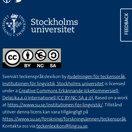
FEEDBACK
Svenskt teckenspråkslexikon by
Avdelningen för teckenspråk,
Institutionen för lingvistik, Stockholms universitet
is licensed
under a
Creative Commons Erkännande-IckeKommersiell-
DelaLika 4.0 Internationell (CC BY-NC-SA 4.0).
Based on a work
at
https://www.su.se/institutionen-for-lingvistik/
. Tillstånd
utöver denna licens kan vara tillgängligt på
https://www.su.se/forskning/forskningsämnen/teckenspråk
.
Kontakta oss via
teckenlexikon@ling.su.se
.