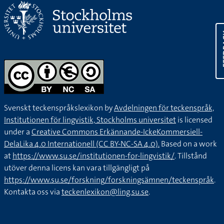
FE
Svenskt teckenspråkslexikon by
Avdelningen för teckenspråk,
Institutionen för lingvistik, Stockholms universitet
is licensed
under a
Creative Commons Erkännande-IckeKommersiell-
DelaLika 4.0 Internationell (CC BY-NC-SA 4.0).
Based on a work
at
https://www.su.se/institutionen-for-lingvistik/
. Tillstånd
utöver denna licens kan vara tillgängligt på
https://www.su.se/forskning/forskningsämnen/teckenspråk
.
Kontakta oss via
teckenlexikon@ling.su.se
.