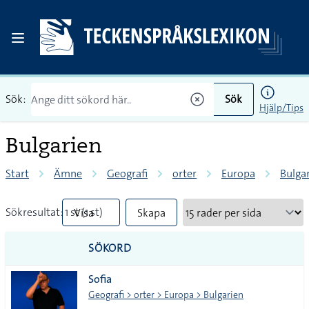
Sök:
Sök
Hjälp/Tips
Bulgarien
Start
Ämne
Geografi
orter
Europa
Bulga
Sökresultat: 1 st (1 st)
Visa
Skapa
mindre
PDF
SÖKORD
vanliga
Sofia
tecken
Geografi > orter > Europa > Bulgarien