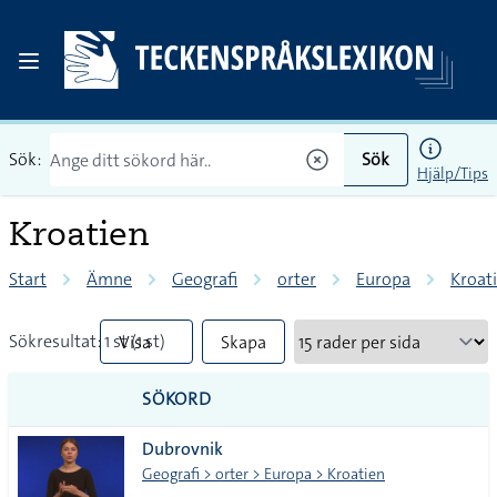
Sök:
Sök
Hjälp/Tips
Kroatien
Start
Ämne
Geografi
orter
Europa
Kroat
Sökresultat: 1 st (1 st)
Visa
Skapa
mindre
PDF
SÖKORD
vanliga
Dubrovnik
tecken
Geografi > orter > Europa > Kroatien