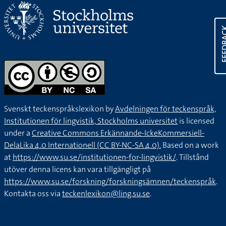
FEED
Svenskt teckenspråkslexikon by
Avdelningen för teckenspråk,
Institutionen för lingvistik, Stockholms universitet
is licensed
under a
Creative Commons Erkännande-IckeKommersiell-
DelaLika 4.0 Internationell (CC BY-NC-SA 4.0).
Based on a work
at
https://www.su.se/institutionen-for-lingvistik/
. Tillstånd
utöver denna licens kan vara tillgängligt på
https://www.su.se/forskning/forskningsämnen/teckenspråk
.
Kontakta oss via
teckenlexikon@ling.su.se
.