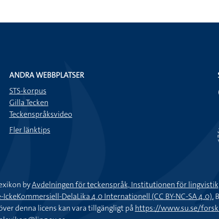
ANDRA WEBBPLATSER
STS-korpus
Gilla Tecken
Teckenspråksvideo
Fler länktips
exikon by
Avdelningen för teckenspråk, Institutionen för lingvisti
keKommersiell-DelaLika 4.0 Internationell (CC BY-NC-SA 4.0).
B
töver denna licens kan vara tillgängligt på
https://www.su.se/fors