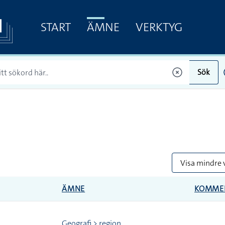
START
ÄMNE
VERKTYG
Sök
Visa mindre 
ÄMNE
KOMME
Geografi > region