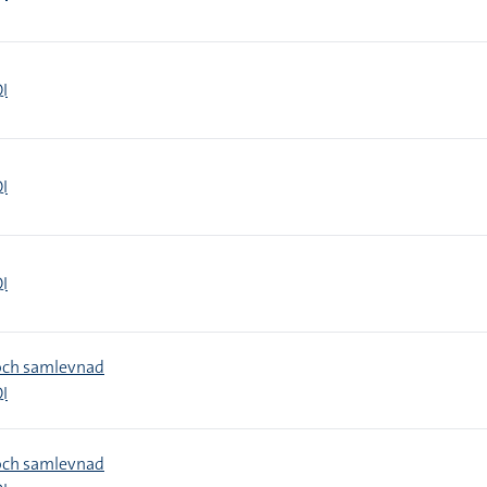
I
I
I
och samlevnad
I
och samlevnad