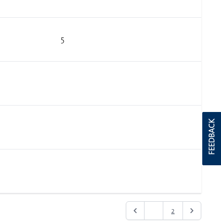
5
FEEDBACK
1
2