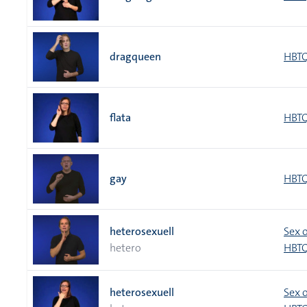
dragqueen
HBTQ
flata
HBTQ
gay
HBTQ
heterosexuell
Sex 
hetero
HBTQ
heterosexuell
Sex 