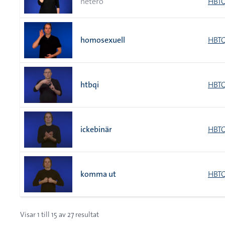
hetero
HBTQ
homosexuell
HBTQ
htbqi
HBTQ
ickebinär
HBTQ
komma ut
HBTQ
Visar
1
till
15
av
27
resultat