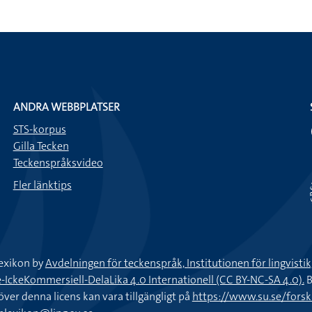
ANDRA WEBBPLATSER
STS-korpus
Gilla Tecken
Teckenspråksvideo
Fler länktips
exikon by
Avdelningen för teckenspråk, Institutionen för lingvisti
keKommersiell-DelaLika 4.0 Internationell (CC BY-NC-SA 4.0).
B
töver denna licens kan vara tillgängligt på
https://www.su.se/fors