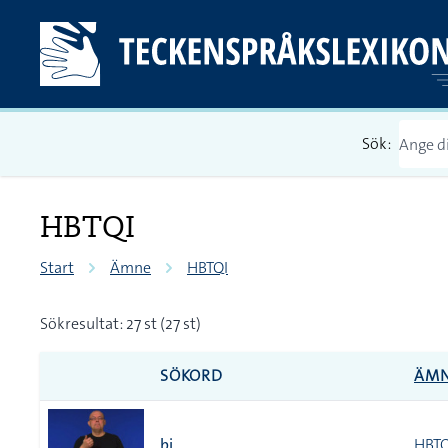
Sök:
HBTQI
Start
Ämne
HBTQI
Sökresultat: 27 st (27 st)
SÖKORD
ÄM
bi
HBTQ