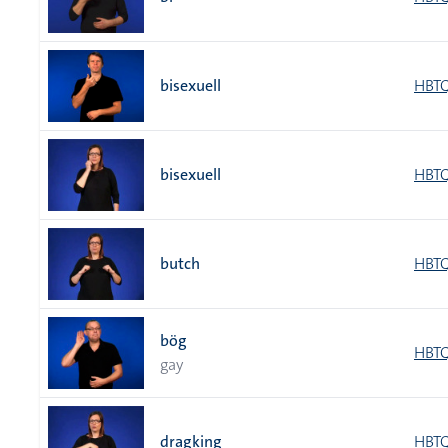
bisexuell
HBTQ
bisexuell
HBTQ
butch
HBTQ
bög
HBTQ
gay
dragking
HBTQ