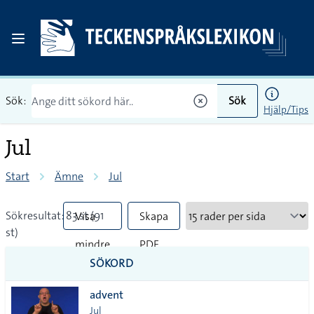
Sök:
Sök
Hjälp/Tips
Jul
Start
Ämne
Jul
Sökresultat: 83 st (91
Visa
Skapa
st)
mindre
PDF
SÖKORD
vanliga
advent
tecken
Jul