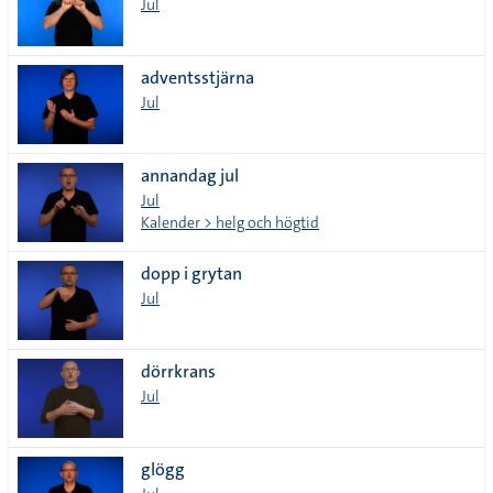
Jul
adventsstjärna
Jul
annandag jul
Jul
Kalender > helg och högtid
dopp i grytan
Jul
dörrkrans
Jul
glögg