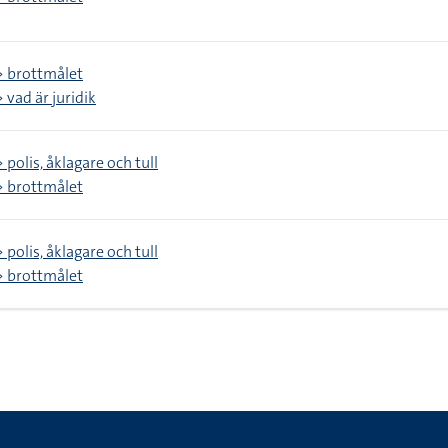
 > brottmålet
> vad är juridik
> polis, åklagare och tull
 > brottmålet
> polis, åklagare och tull
 > brottmålet