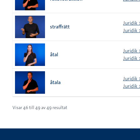
Juridik
straffrätt
Juridik 
Juridik 
åtal
Juridik
Juridik 
åtala
Juridik
Visar
46
till
49
av
49
resultat