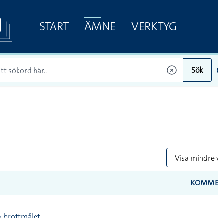
START
ÄMNE
VERKTYG
Sök
Visa mindre 
KOMME
 > brottmålet