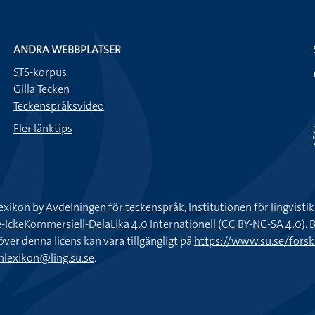
ANDRA WEBBPLATSER
STS-korpus
Gilla Tecken
Teckenspråksvideo
Fler länktips
exikon by
Avdelningen för teckenspråk, Institutionen för lingvisti
keKommersiell-DelaLika 4.0 Internationell (CC BY-NC-SA 4.0).
B
töver denna licens kan vara tillgängligt på
https://www.su.se/fors
nlexikon@ling.su.se
.