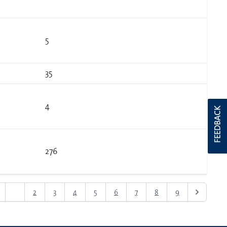
5
35
4
FEEDBACK
276
1
2
3
4
5
6
7
8
9