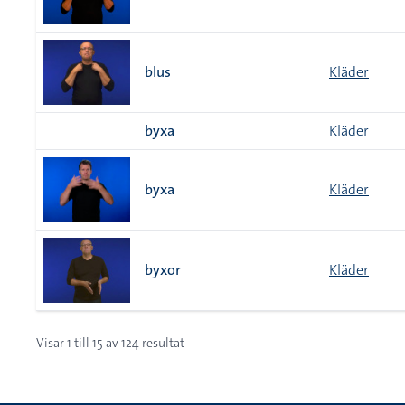
blus
Kläder
byxa
Kläder
byxa
Kläder
byxor
Kläder
Visar
1
till
15
av
124
resultat