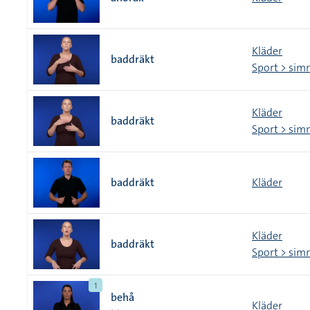
Kläder
baddräkt
Sport > sim
Kläder
baddräkt
Sport > sim
baddräkt
Kläder
Kläder
baddräkt
Sport > sim
1
behå
Kläder