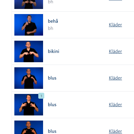
bh
behå
Kläder
bh
bikini
Kläder
blus
Kläder
1
blus
Kläder
blus
Kläder