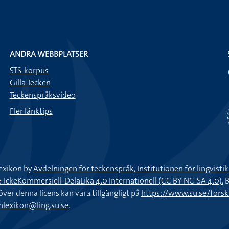
ANDRA WEBBPLATSER
STS-korpus
Gilla Tecken
Teckenspråksvideo
Fler länktips
exikon by
Avdelningen för teckenspråk, Institutionen för lingvisti
keKommersiell-DelaLika 4.0 Internationell (CC BY-NC-SA 4.0).
B
töver denna licens kan vara tillgängligt på
https://www.su.se/fors
nlexikon@ling.su.se
.