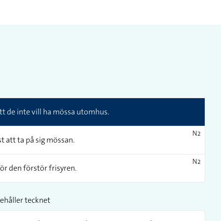
tt de inte vill ha mössa utomhus.
N2
st att ta på sig mössan.
N2
ör den förstör frisyren.
ehåller tecknet