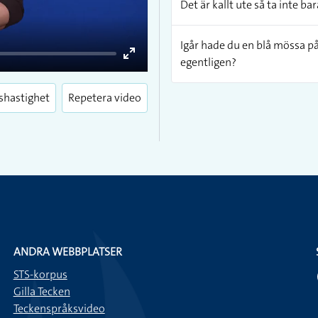
Det är kallt ute så ta inte b
Igår hade du en blå mössa p
egentligen?
Enter
fullscreen
shastighet
Repetera video
ANDRA WEBBPLATSER
STS-korpus
Gilla Tecken
Teckenspråksvideo