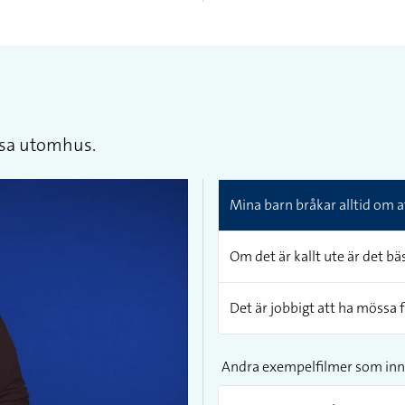
össa utomhus.
Mina barn bråkar alltid om a
Om det är kallt ute är det bä
Det är jobbigt att ha mössa f
Andra exempelfilmer som inn