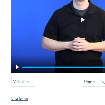
Play
Play
Videolänkar
Uppspelning
Visa foton