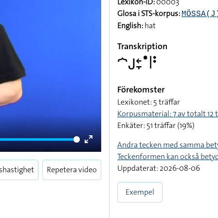
Lexikon-ID:
00003
Glosa i STS-korpus:
MÖSSA(J
English:
hat
Transkription
􌤀􌤢􌥓􌥙􌤟􌥼􌥻
Förekomster
Lexikonet: 5 träffar
Korpusmaterial: 7 av totalt 12 t
Enkäter: 51 träffar (19%)
Andra tecken med samma bet
Enter
Teckenformen kan också bety
fullscreen
Uppdaterat: 2026-08-06
shastighet
Repetera video
Exempel