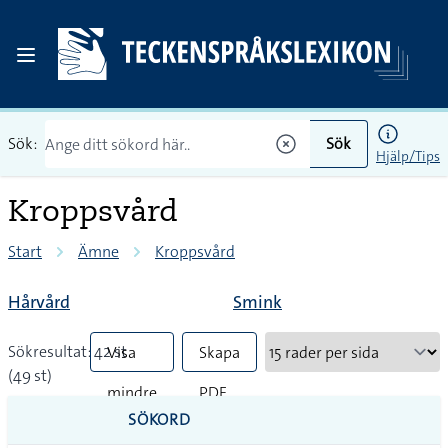
Sök:
Sök
Hjälp/Tips
Kroppsvård
Start
Ämne
Kroppsvård
Hårvård
Smink
Sökresultat: 42 st
Visa
Skapa
(49 st)
mindre
PDF
SÖKORD
vanliga