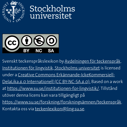
Svenskt teckenspråkslexikon by
Avdelningen för teckenspråk,
Institutionen för lingvistik, Stockholms universitet
is licensed
under a
Creative Commons Erkännande-IckeKommersiell-
DelaLika 4.0 Internationell (CC BY-NC-SA 4.0).
Based on a work
at
https://www.su.se/institutionen-for-lingvistik/
. Tillstånd
utöver denna licens kan vara tillgängligt på
https://www.su.se/forskning/forskningsämnen/teckenspråk
.
Kontakta oss via
teckenlexikon@ling.su.se
.