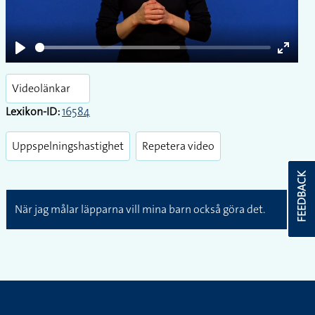
Play
Enter
fullsc
Videolänkar
Lexikon-ID:
16584
Uppspelningshastighet
Repetera video
FEEDBACK
När jag målar läpparna vill mina barn också göra det.