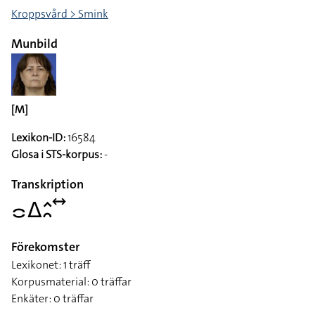
Kroppsvård > Smink
Munbild
[M]
Lexikon-ID:
16584
Glosa i STS-korpus:
-
Transkription
􌤌􌤩􌤵􌥘􌥤
Förekomster
Lexikonet: 1 träff
Korpusmaterial: 0 träffar
Enkäter: 0 träffar