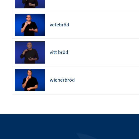
vetebröd
vitt bröd
wienerbröd