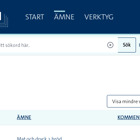
START
ÄMNE
VERKTYG
Sök
Visa mindre 
ÄMNE
KOMMEN
Mat och dryck > bröd