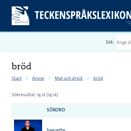
Sök:
bröd
Start
Ämne
Mat och dryck
bröd
Sökresultat: 14 st (14 st)
SÖKORD
baguette