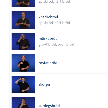
spisbröd, hårt bröd
knäckebröd
spisbröd, hårt bröd
mörkt bröd
grovt bröd, brun bröd
rostat bröd
skorpa
surdegsbröd