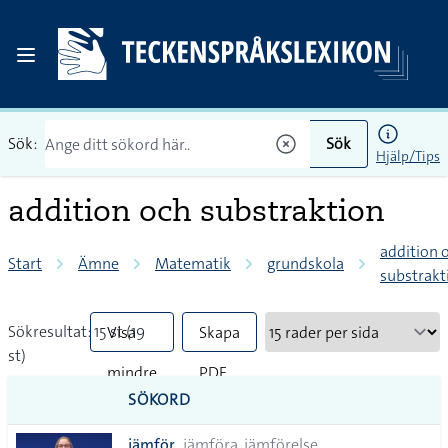
Sök:
Sök
Hjälp/Tips
addition och substraktion
addition 
Start
Ämne
Matematik
grundskola
substrakt
Sökresultat: 15 st (19
Visa
Skapa
st)
mindre
PDF
SÖKORD
vanliga
jämför
jämföra, jämförelse