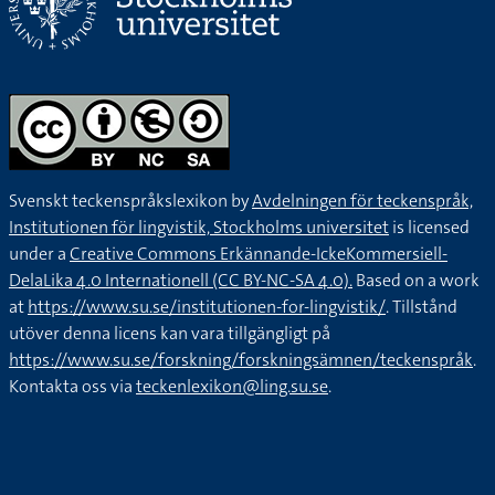
Svenskt teckenspråkslexikon by
Avdelningen för teckenspråk,
Institutionen för lingvistik, Stockholms universitet
is licensed
under a
Creative Commons Erkännande-IckeKommersiell-
DelaLika 4.0 Internationell (CC BY-NC-SA 4.0).
Based on a work
at
https://www.su.se/institutionen-for-lingvistik/
. Tillstånd
utöver denna licens kan vara tillgängligt på
https://www.su.se/forskning/forskningsämnen/teckenspråk
.
Kontakta oss via
teckenlexikon@ling.su.se
.