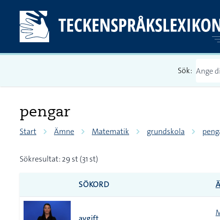
Sök:
pengar
Start
Ämne
Matematik
grundskola
peng
Sökresultat: 29 st (31 st)
SÖKORD
M
avgift