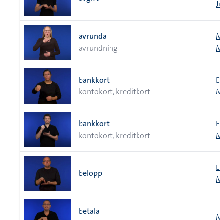
J
avrunda
M
avrundning
M
bankkort
E
kontokort, kreditkort
M
bankkort
E
kontokort, kreditkort
M
E
belopp
M
betala
M