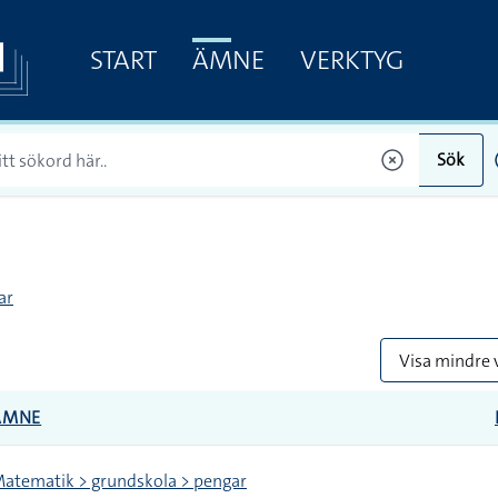
START
ÄMNE
VERKTYG
Sök
ar
Visa mindre 
ÄMNE
atematik > grundskola > pengar