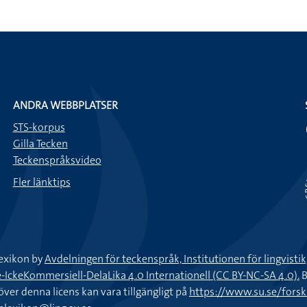
ANDRA WEBBPLATSER
STS-korpus
Gilla Tecken
Teckenspråksvideo
Fler länktips
exikon by
Avdelningen för teckenspråk, Institutionen för lingvisti
keKommersiell-DelaLika 4.0 Internationell (CC BY-NC-SA 4.0).
B
töver denna licens kan vara tillgängligt på
https://www.su.se/fors