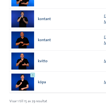
E
kontant
M
E
kontant
M
kvitto
M
1
köpa
M
Visar
1
till
15
av
29
resultat