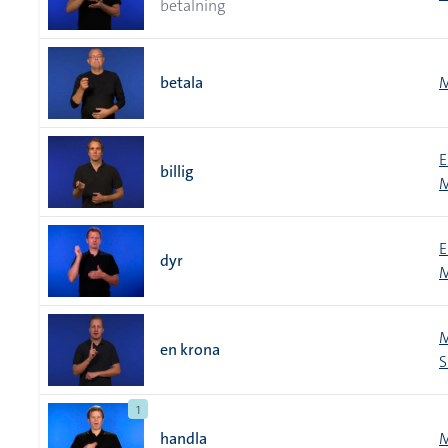
betalning
betala
M
E
billig
M
E
dyr
M
M
en krona
S
1
handla
M