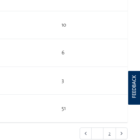
10
6
FEEDBACK
3
51
1
2