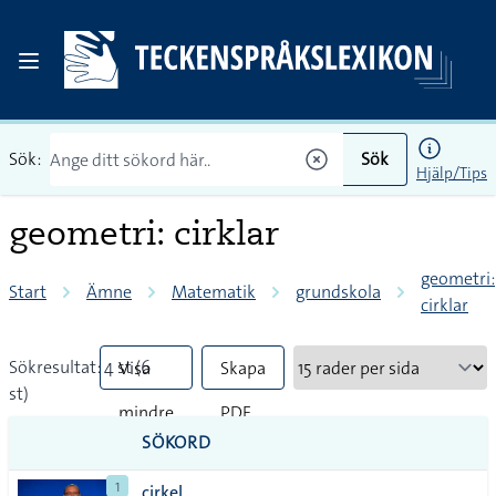
Sök:
Sök
Hjälp/Tips
geometri: cirklar
geometri:
Start
Ämne
Matematik
grundskola
cirklar
Sökresultat: 4 st (6
Visa
Skapa
st)
mindre
PDF
SÖKORD
vanliga
1
cirkel