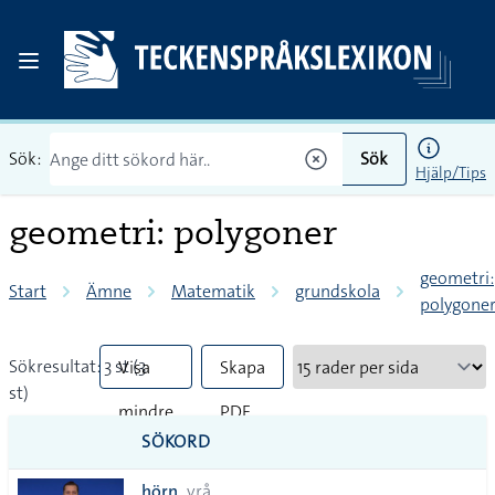
Sök:
Sök
Hjälp/Tips
geometri: polygoner
geometri:
Start
Ämne
Matematik
grundskola
polygone
Sökresultat: 3 st (3
Visa
Skapa
st)
mindre
PDF
SÖKORD
vanliga
hörn
vrå