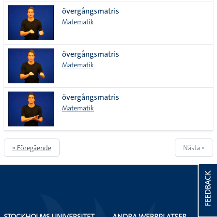
övergångsmatris
Matematik
övergångsmatris
Matematik
övergångsmatris
Matematik
« Föregående
Nästa »
FEEDBACK
STOCKHOLMS UNIVERSITET
ANDRA WEBBPLATSER