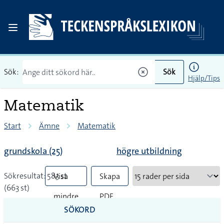
Sök:
Sök
Hjälp/Tips
Matematik
Start
Ämne
Matematik
grundskola (25)
högre utbildning
Sökresultat: 583 st
Visa
Skapa
(663 st)
mindre
PDF
SÖKORD
vanliga