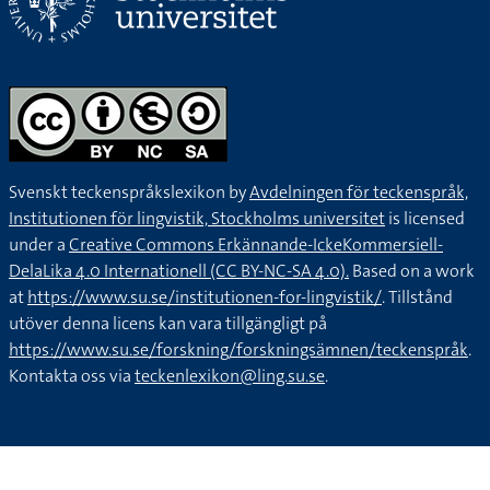
Svenskt teckenspråkslexikon by
Avdelningen för teckenspråk,
Institutionen för lingvistik, Stockholms universitet
is licensed
under a
Creative Commons Erkännande-IckeKommersiell-
DelaLika 4.0 Internationell (CC BY-NC-SA 4.0).
Based on a work
at
https://www.su.se/institutionen-for-lingvistik/
. Tillstånd
utöver denna licens kan vara tillgängligt på
https://www.su.se/forskning/forskningsämnen/teckenspråk
.
Kontakta oss via
teckenlexikon@ling.su.se
.