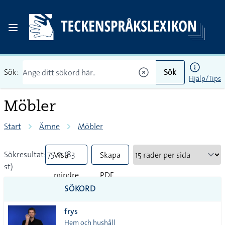
Sök:
Sök
Hjälp/Tips
Möbler
Start
Ämne
Möbler
Sökresultat: 75 st (83
Visa
Skapa
st)
mindre
PDF
SÖKORD
vanliga
frys
tecken
Hem och hushåll