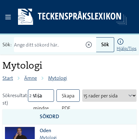
Sök:
Sök
Hjälp/Tips
Mytologi
Start
Ämne
Mytologi
Sökresultat: 2 st (2
Visa
Skapa
st)
mindre
PDF
SÖKORD
vanliga
Oden
tecken
Mytologi