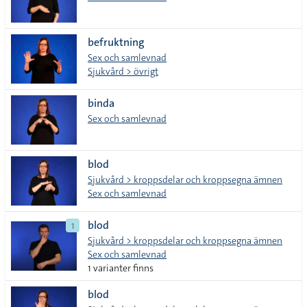
befruktning
Sex och samlevnad
Sjukvård > övrigt
binda
Sex och samlevnad
blod
Sjukvård > kroppsdelar och kroppsegna ämnen
Sex och samlevnad
blod
1
Sjukvård > kroppsdelar och kroppsegna ämnen
Sex och samlevnad
1 varianter finns
blod