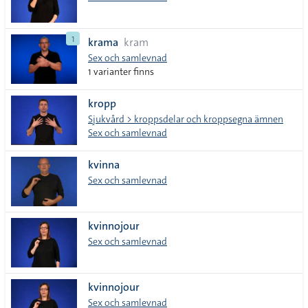
1
krama
kram
Sex och samlevnad
1 varianter finns
kropp
Sjukvård > kroppsdelar och kroppsegna ämnen
Sex och samlevnad
kvinna
Sex och samlevnad
kvinnojour
Sex och samlevnad
kvinnojour
Sex och samlevnad