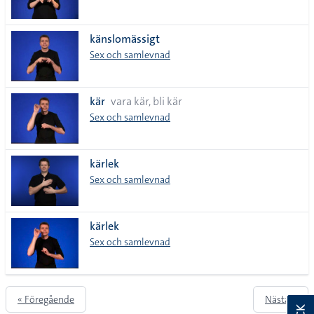
känslomässigt
Sex och samlevnad
kär
vara kär, bli kär
Sex och samlevnad
kärlek
Sex och samlevnad
kärlek
Sex och samlevnad
« Föregående
Nästa »