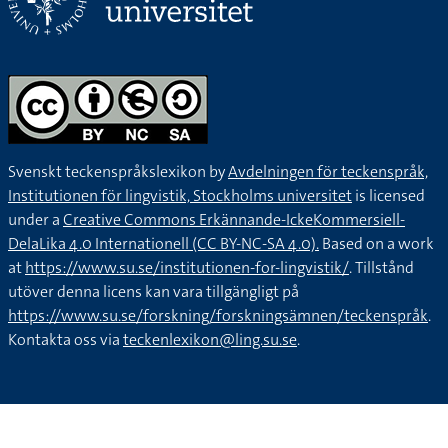
Svenskt teckenspråkslexikon by
Avdelningen för teckenspråk,
Institutionen för lingvistik, Stockholms universitet
is licensed
under a
Creative Commons Erkännande-IckeKommersiell-
DelaLika 4.0 Internationell (CC BY-NC-SA 4.0).
Based on a work
at
https://www.su.se/institutionen-for-lingvistik/
. Tillstånd
utöver denna licens kan vara tillgängligt på
https://www.su.se/forskning/forskningsämnen/teckenspråk
.
Kontakta oss via
teckenlexikon@ling.su.se
.