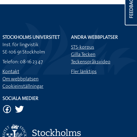
FEEDBACK
STOCKHOLMS UNIVERSITET
ANDRA WEBBPLATSER
Inst. för lingvistik
STS-korpus
SE-106 91 Stockholm
Gilla Tecken
Telefon: 08-16 23 47
Teckenspråksvideo
Kontakt
Fler länktips
Om webbplatsen
Cookieinställningar
SOCIALA MEDIER