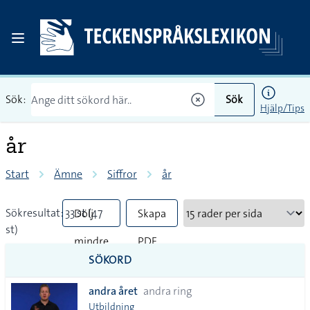
Sök:
Sök
Hjälp/Tips
år
Start
Ämne
Siffror
år
Sökresultat: 33 st (47
Dölj
Skapa
st)
mindre
PDF
SÖKORD
vanliga
andra året
andra ring
tecken
Utbildning