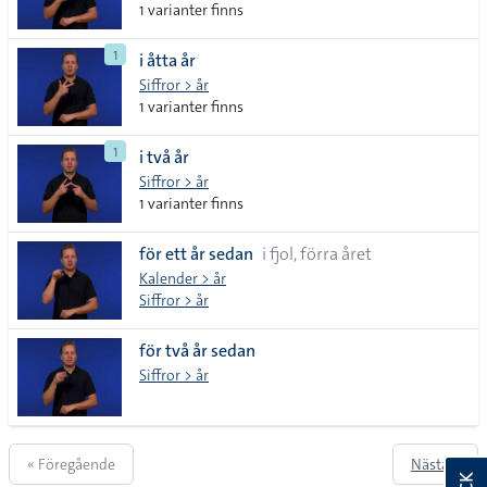
1 varianter finns
1
i åtta år
Siffror > år
1 varianter finns
1
i två år
Siffror > år
1 varianter finns
för ett år sedan
i fjol, förra året
Kalender > år
Siffror > år
för två år sedan
Siffror > år
« Föregående
Nästa »