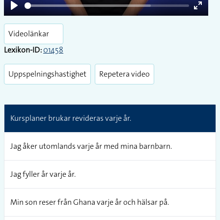
Play
Enter
fullsc
Videolänkar
Lexikon-ID:
01458
Uppspelningshastighet
Repetera video
Kursplaner brukar revideras varje år.
Jag åker utomlands varje år med mina barnbarn.
Jag fyller år varje år.
Min son reser från Ghana varje år och hälsar på.