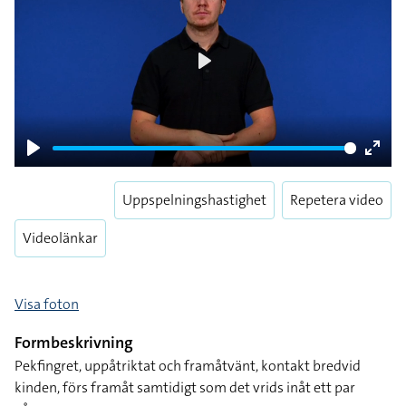
Play
Play
Enter
fulls
Uppspelningshastighet
Repetera video
Videolänkar
Visa foton
Formbeskrivning
Pekfingret, uppåtriktat och framåtvänt, kontakt bredvid
kinden, förs framåt samtidigt som det vrids inåt ett par