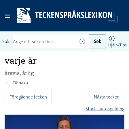
Sök:
Sök
Hjälp/Tips
varje år
årsvis, årlig
Tillbaka
Föregående tecken
Nästa tecken
Starta autospelning