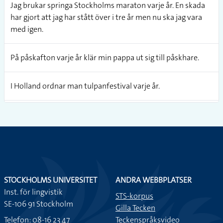
Jag brukar springa Stockholms maraton varje år. En skada
har gjort att jag har stått över i tre år men nu ska jag vara
med igen.
På påskafton varje år klär min pappa ut sig till påskhare.
I Holland ordnar man tulpanfestival varje år.
Jag har en sommarstuga som jag åker till varje år. Det är så
skönt att kunna koppla av.
Varje år bjuder jobbet alltid på julbord.
STOCKHOLMS UNIVERSITET
ANDRA WEBBPLATSER
Glasriket i Småland brukar ha ca en miljon besökare per år.
Inst. för lingvistik
STS-korpus
SE-106 91 Stockholm
Gilla Tecken
Ishockey VM brukar arrangeras varje år. Men nu förs
Telefon: 08-16 23 47
Teckenspråksvideo