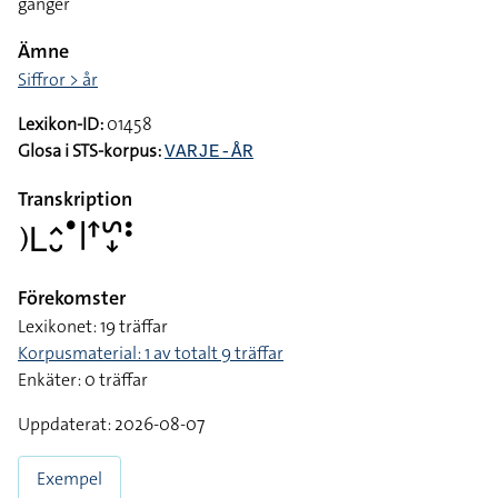
gånger
Ämne
Siffror > år
Lexikon-ID:
01458
Glosa i STS-korpus:
VARJE-ÅR
Transkription
􌤊􌥈􌤵􌤷􌤟􌥼􌦃􌥲􌦊􌥻
Förekomster
Lexikonet: 19 träffar
Korpusmaterial: 1 av totalt 9 träffar
Enkäter: 0 träffar
Uppdaterat: 2026-08-07
Exempel