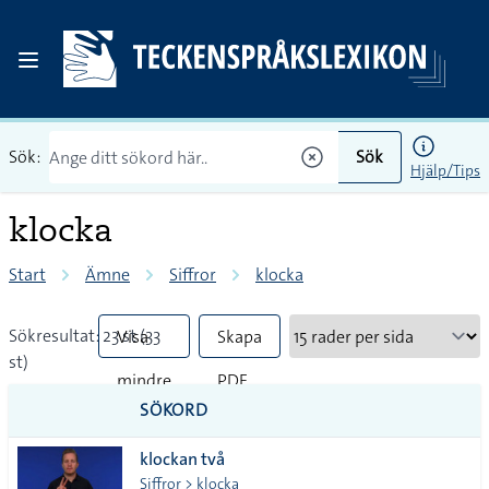
Sök:
Sök
Hjälp/Tips
klocka
Start
Ämne
Siffror
klocka
Sökresultat: 23 st (33
Visa
Skapa
st)
mindre
PDF
SÖKORD
vanliga
klockan två
tecken
Siffror > klocka