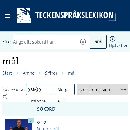
Sök:
Sök
Hjälp/Tips
mål
Start
Ämne
Siffror
mål
Sökresultat: 9 st (19
Visa
Skapa
st)
mindre
PDF
SÖKORD
vanliga
2
0 - 0
tecken
Siffror > mål