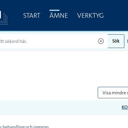
START
ÄMNE
VERKTYG
Sök
Visa mindre 
K
> behandling och ingrepp