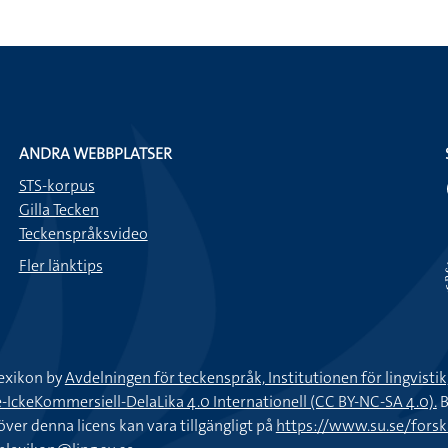
ANDRA WEBBPLATSER
STS-korpus
Gilla Tecken
Teckenspråksvideo
Fler länktips
exikon by
Avdelningen för teckenspråk, Institutionen för lingvisti
keKommersiell-DelaLika 4.0 Internationell (CC BY-NC-SA 4.0).
B
töver denna licens kan vara tillgängligt på
https://www.su.se/fors