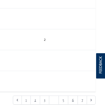
2
FEEDBACK
1
2
3
4
5
6
7