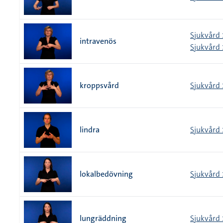
Sjukvård 
intravenös
Sjukvård 
kroppsvård
Sjukvård 
lindra
Sjukvård 
lokalbedövning
Sjukvård 
lungräddning
Sjukvård 