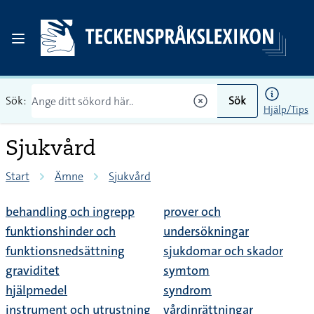
Sök:
Sök
Hjälp/Tips
Sjukvård
Start
Ämne
Sjukvård
behandling och ingrepp
prover och
funktionshinder och
undersökningar
funktionsnedsättning
sjukdomar och skador
graviditet
symtom
hjälpmedel
syndrom
instrument och utrustning
vårdinrättningar