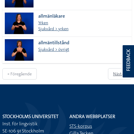
allmänläkare
Yrken
Sjukvård > yrken
allmäntillstånd
Sjukvård > övrigt
FEEDBACK
« Föregående
Nästa »
STOCKHOLMS UNIVERSITET
ANDRA WEBBPLATSER
Inst. för lingvistik
STS-korpus
SE-106 91 Stockholm
Gilla Tecken