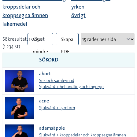
kroppsdelar och
yrken
kroppsegna ämnen
övrigt
läkemedel
Sökresultat: 1 089 st
Visa
Skapa
(1 234 st)
mindre
PDF
SÖKORD
vanliga
abort
tecken
Sex och samlevnad
Sjukvård > behandling och ingrepp
acne
Sjukvård > symtom
adamsäpple
Sjukvård > kroppsdelar och kroppsegna ämnen