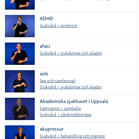
ADHD
Sjukvård > syndrom
afasi
Sjukvård > sjukdomar och skador
aids
Sex och samlevnad
Sjukvård > sjukdomar och skador
Akademiska sjukhuset i Uppsala
Egennamn > samhälle
Sjukvård > vårdinrättningar
akupressur
Sjukvård > behandling och ingrepp