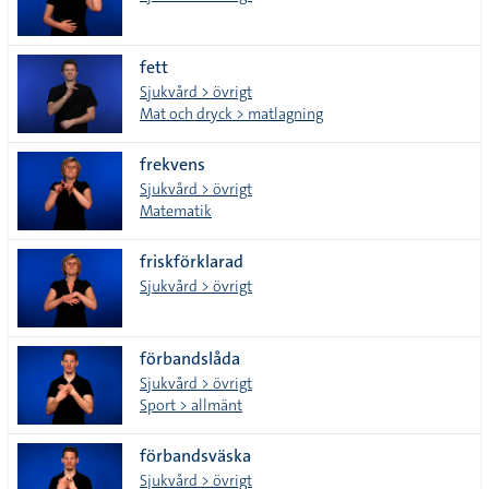
fett
Sjukvård > övrigt
Mat och dryck > matlagning
frekvens
Sjukvård > övrigt
Matematik
friskförklarad
Sjukvård > övrigt
förbandslåda
Sjukvård > övrigt
Sport > allmänt
förbandsväska
Sjukvård > övrigt