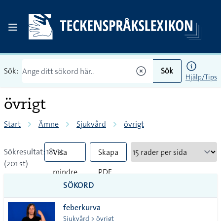
Sök:
Sök
Hjälp/Tips
övrigt
Start
Ämne
Sjukvård
övrigt
Sökresultat: 181 st
Visa
Skapa
(201 st)
mindre
PDF
SÖKORD
vanliga
feberkurva
tecken
Sjukvård > övrigt