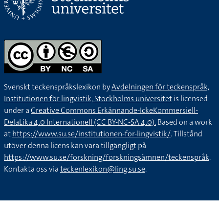
Svenskt teckenspråkslexikon by
Avdelningen för teckenspråk,
Institutionen för lingvistik, Stockholms universitet
is licensed
under a
Creative Commons Erkännande-IckeKommersiell-
DelaLika 4.0 Internationell (CC BY-NC-SA 4.0).
Based on a work
at
https://www.su.se/institutionen-for-lingvistik/
. Tillstånd
utöver denna licens kan vara tillgängligt på
https://www.su.se/forskning/forskningsämnen/teckenspråk
.
Kontakta oss via
teckenlexikon@ling.su.se
.