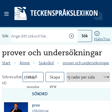
Sök:
Sök
Hjälp/Tips
prover och undersökningar
Start
Ämne
Sjukvård
prover och undersökningar
Sökresultat: 35 st (38
Visa
Skapa
st)
mindre
PDF
SÖKORD
vanliga
prov
tecken
Utbildning