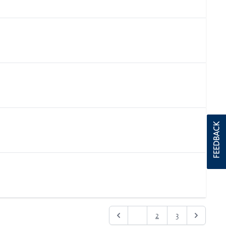
FEEDBACK
1
2
3