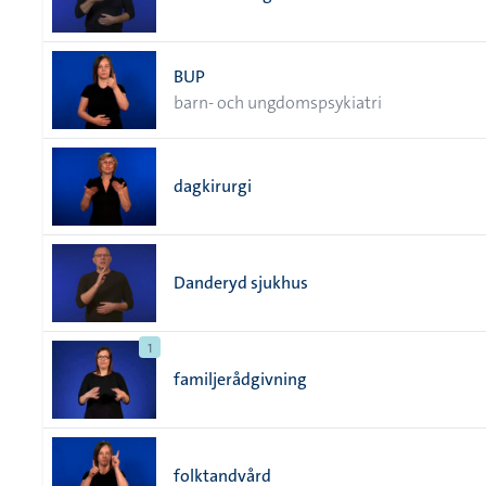
BUP
barn- och ungdomspsykiatri
dagkirurgi
Danderyd sjukhus
1
familjerådgivning
folktandvård