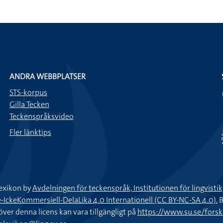
ANDRA WEBBPLATSER
STS-korpus
Gilla Tecken
Teckenspråksvideo
Fler länktips
exikon by
Avdelningen för teckenspråk, Institutionen för lingvisti
keKommersiell-DelaLika 4.0 Internationell (CC BY-NC-SA 4.0).
B
töver denna licens kan vara tillgängligt på
https://www.su.se/fors