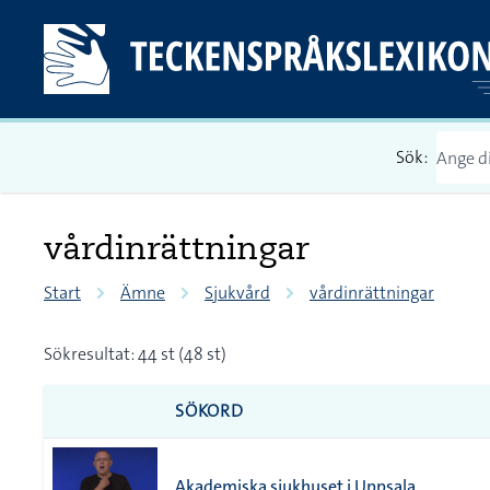
Sök:
vårdinrättningar
Start
Ämne
Sjukvård
vårdinrättningar
Sökresultat: 44 st (48 st)
SÖKORD
Akademiska sjukhuset i Uppsala