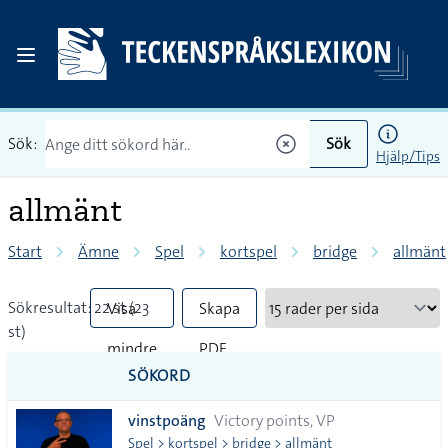
Sök:
Sök
Hjälp/Tips
allmänt
Start
Ämne
Spel
kortspel
bridge
allmänt
Sökresultat: 22 st (23
Visa
Skapa
st)
mindre
PDF
SÖKORD
vanliga
vinstpoäng
Victory points, VP
tecken
Spel > kortspel > bridge > allmänt