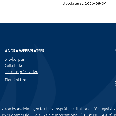
Uppdaterat: 2026-08-09
ANDRA WEBBPLATSER
STS-korpus
Gilla Tecken
Teckenspråksvideo
Fler länktips
exikon by
Avdelningen för teckenspråk, Institutionen för lingvisti
keKommersiell-DelaLika 4.0 Internationell (CC BY-NC-SA 4.0).
B