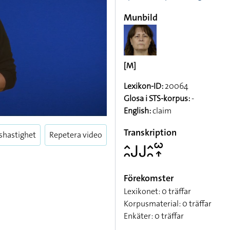
Munbild
[M]
Lexikon-ID:
20064
Glosa i STS-korpus:
-
English:
claim
Transkription
shastighet
Repetera video
􌤵􌥘􌤢􌤢􌤵􌥘􌥱􌥾
Förekomster
Lexikonet: 0 träffar
Korpusmaterial: 0 träffar
Enkäter: 0 träffar