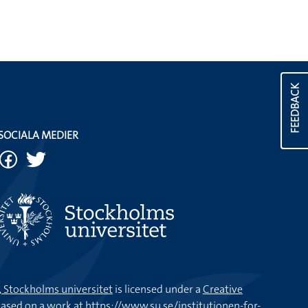
FEEDBACK
SOCIALA MEDIER
k, Stockholms universitet
is licensed under a
Creative
ased on a work at
https://www.su.se/institutionen-for-