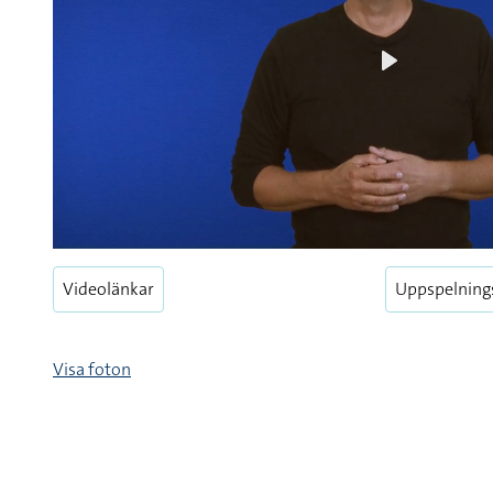
Play
Videolänkar
Uppspelning
Visa foton