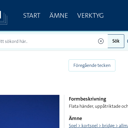
START
ÄMNE
VERKTYG
Sök
Föregående tecken
Formbeskrivning
Flata händer, uppåtriktade och
Ämne
Spel > kortspel > bridge > all