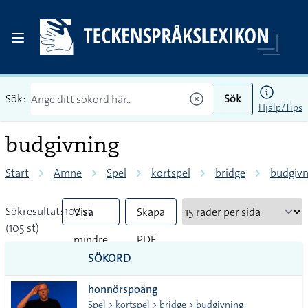
Sök:
Sök
Hjälp/Tips
budgivning
Start
Ämne
Spel
kortspel
bridge
budgivn
Sökresultat: 102 st
Visa
Skapa
(105 st)
mindre
PDF
SÖKORD
vanliga
honnörspoäng
tecken
Spel > kortspel > bridge > budgivning