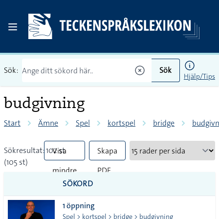
Sök:
Sök
Hjälp/Tips
budgivning
Start
Ämne
Spel
kortspel
bridge
budgivn
Sökresultat: 102 st
Visa
Skapa
(105 st)
mindre
PDF
SÖKORD
vanliga
1 öppning
tecken
Spel > kortspel > bridge > budgivning