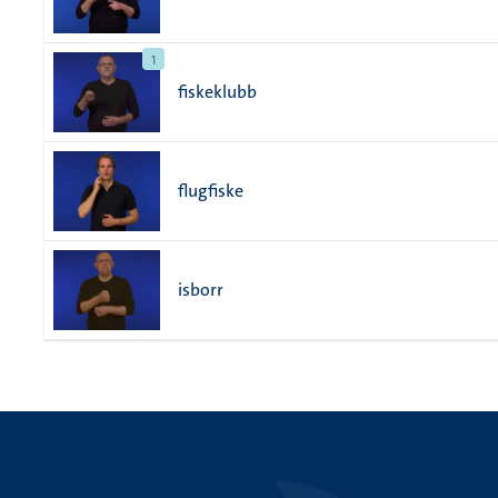
1
fiskeklubb
flugfiske
isborr