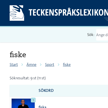
Sök:
fiske
Start
Ämne
Sport
fiske
Sökresultat: 9 st (11 st)
SÖKORD
1
fiska