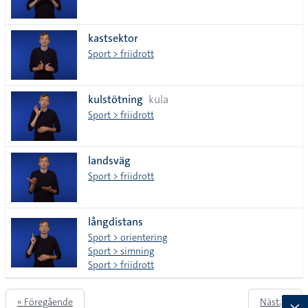
kastsektor
Sport > friidrott
kulstötning
kula
Sport > friidrott
landsväg
Sport > friidrott
långdistans
Sport > orientering
Sport > simning
Sport > friidrott
« Föregående
Nästa »