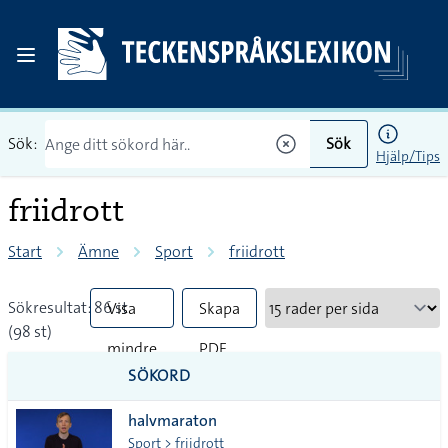
Sök:
Sök
Hjälp/Tips
friidrott
Start
Ämne
Sport
friidrott
Sökresultat: 86 st
Visa
Skapa
(98 st)
mindre
PDF
SÖKORD
vanliga
halvmaraton
tecken
Sport > friidrott