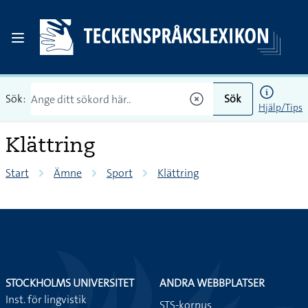
Sök:
Sök
Hjälp/Tips
Klättring
Start
Ämne
Sport
Klättring
STOCKHOLMS UNIVERSITET
ANDRA WEBBPLATSER
Inst. för lingvistik
STS-korpus