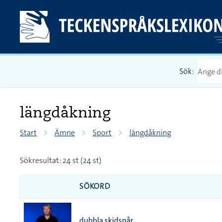
Sök:
längdåkning
Start
Ämne
Sport
längdåkning
Sökresultat: 24 st (24 st)
SÖKORD
dubbla skidspår