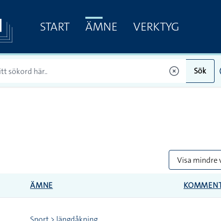
START
ÄMNE
VERKTYG
Sök
Visa mindre 
ÄMNE
KOMMEN
Sport > längdåkning