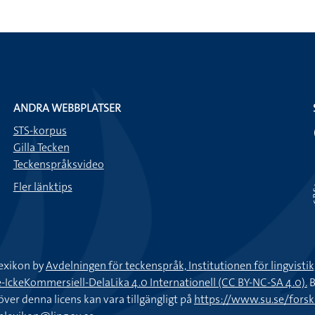
ANDRA WEBBPLATSER
STS-korpus
Gilla Tecken
Teckenspråksvideo
Fler länktips
exikon by
Avdelningen för teckenspråk, Institutionen för lingvisti
keKommersiell-DelaLika 4.0 Internationell (CC BY-NC-SA 4.0).
B
töver denna licens kan vara tillgängligt på
https://www.su.se/fors