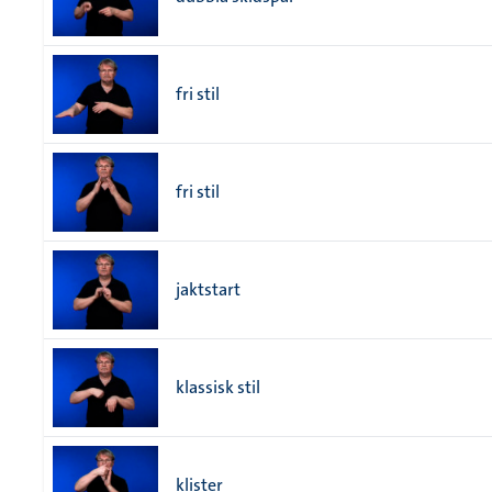
fri stil
fri stil
jaktstart
klassisk stil
klister