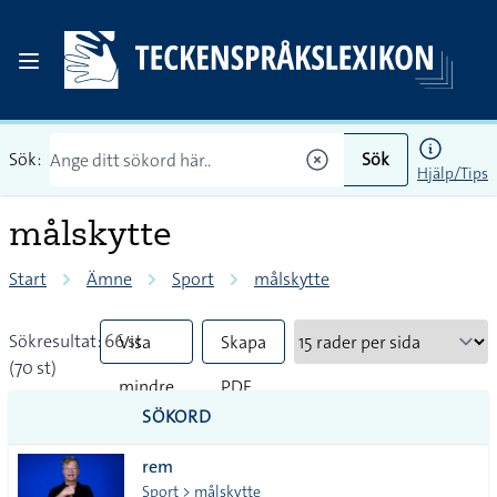
Sök:
Sök
Hjälp/Tips
målskytte
Start
Ämne
Sport
målskytte
Sökresultat: 66 st
Visa
Skapa
(70 st)
mindre
PDF
SÖKORD
vanliga
rem
tecken
Sport > målskytte