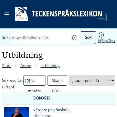
Sök:
Sök
Hjälp/Tips
Utbildning
Start
Ämne
Utbildning
Sökresultat: 235 st
Visa
Skapa
(264 st)
mindre
PDF
SÖKORD
vanliga
vårdare på dövskola
tecken
Utbildning