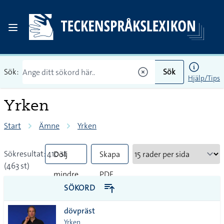
Sök:
Sök
Hjälp/Tips
Yrken
Start
Ämne
Yrken
Sökresultat: 410 st
Dölj
Skapa
(463 st)
mindre
PDF
SÖKORD
vanliga
dövpräst
tecken
Yrken