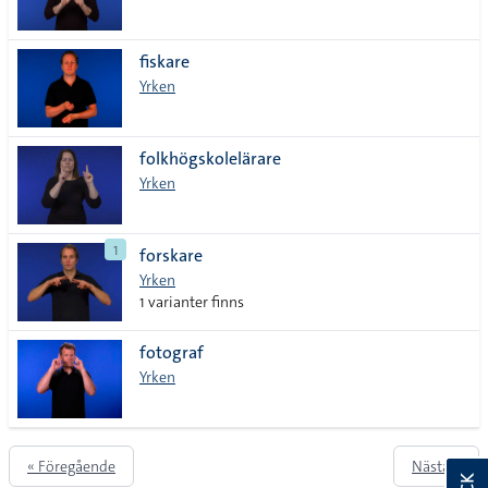
fiskare
Yrken
folkhögskolelärare
Yrken
1
forskare
Yrken
1 varianter finns
fotograf
Yrken
« Föregående
Nästa »