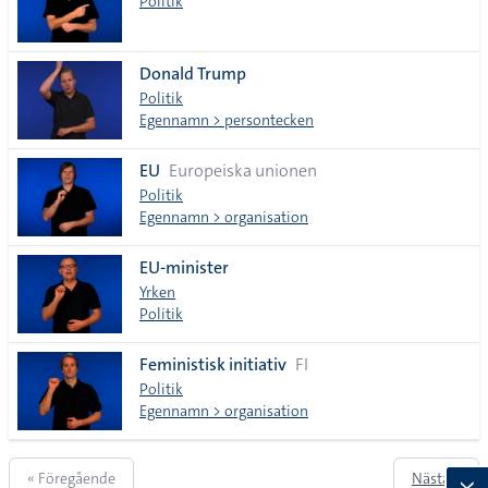
Politik
Donald Trump
Politik
Egennamn > persontecken
EU
Europeiska unionen
Politik
Egennamn > organisation
EU-minister
Yrken
Politik
Feministisk initiativ
FI
Politik
Egennamn > organisation
« Föregående
Nästa »