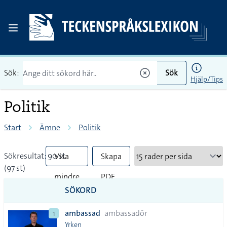
Sök:
Sök
Hjälp/Tips
Politik
Start
Ämne
Politik
Sökresultat: 90 st
Visa
Skapa
(97 st)
mindre
PDF
SÖKORD
vanliga
ambassad
ambassadör
1
tecken
Yrken