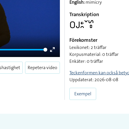
English:
mimicry
Transkription
􌤆􌤢􌥓􌥘􌥧􌥲􌦋
Förekomster
Lexikonet: 2 träffar
Korpusmaterial: 0 träffar
Enter
Enkäter: 0 träffar
fullscreen
shastighet
Repetera video
Teckenformen kan också bety
Uppdaterat: 2026-08-08
Exempel