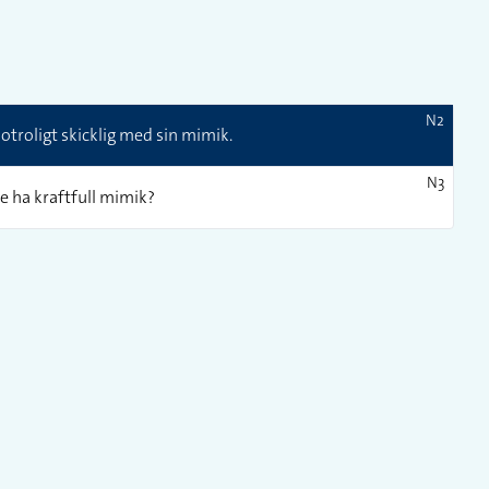
N2
troligt skicklig med sin mimik.
N3
e ha kraftfull mimik?