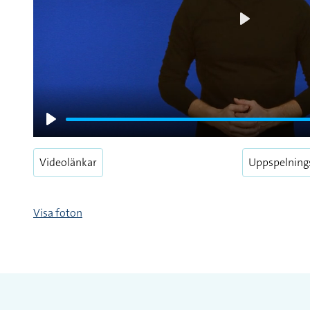
Play
Play
Videolänkar
Uppspelning
Visa foton