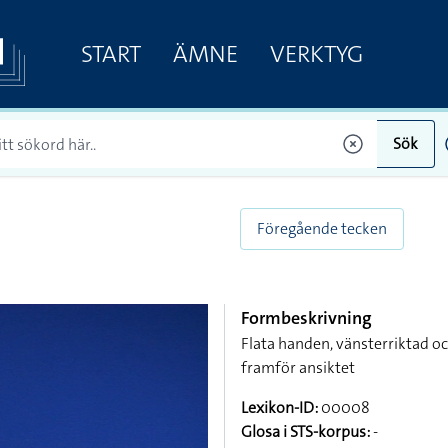
START
ÄMNE
VERKTYG
Sök
Föregående tecken
Formbeskrivning
Flata handen, vänsterriktad o
framför ansiktet
Lexikon-ID:
00008
Glosa i STS-korpus:
-