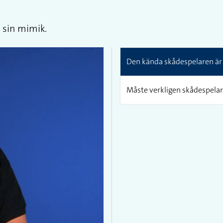
 sin mimik.
Den kända skådespelaren är o
Måste verkligen skådespelar