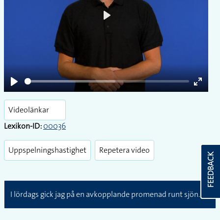
Play
Play
Enter
fullsc
Videolänkar
Lexikon-ID:
00036
Uppspelningshastighet
Repetera video
FEEDBACK
I lördags gick jag på en avkopplande promenad runt sjön.