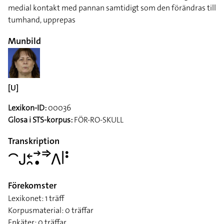
medial kontakt med pannan samtidigt som den förändras till
tumhand, upprepas
Munbild
[U]
Lexikon-ID:
00036
Glosa i STS-korpus:
FÖR-RO-SKULL
Transkription
􌤃􌤢􌥓􌥘􌥣􌥡􌦆􌤣􌥼􌥻
Förekomster
Lexikonet: 1 träff
Korpusmaterial: 0 träffar
Enkäter: 0 träffar