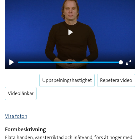
Play
Play
Enter
fulls
Uppspelningshastighet
Repetera video
Videolänkar
Visa foton
Formbeskrivning
Flata handen, vänsterriktad och inåtvänd, förs åt höger med