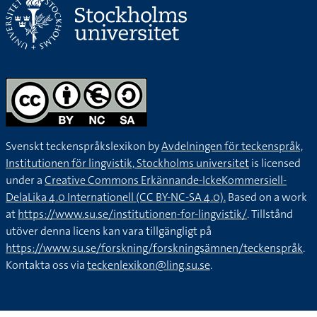
Svenskt teckenspråkslexikon by
Avdelningen för teckenspråk,
Institutionen för lingvistik, Stockholms universitet
is licensed
under a
Creative Commons Erkännande-IckeKommersiell-
DelaLika 4.0 Internationell (CC BY-NC-SA 4.0).
Based on a work
at
https://www.su.se/institutionen-for-lingvistik/
. Tillstånd
utöver denna licens kan vara tillgängligt på
https://www.su.se/forskning/forskningsämnen/teckenspråk
.
Kontakta oss via
teckenlexikon@ling.su.se
.