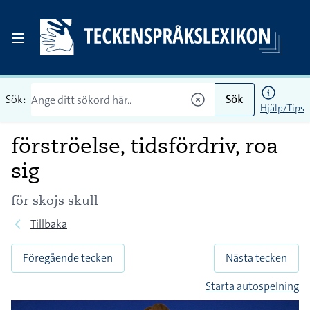
Sök:
Sök
Hjälp/Tips
förströelse, tidsfördriv, roa
sig
för skojs skull
Tillbaka
Föregående tecken
Nästa tecken
Starta autospelning